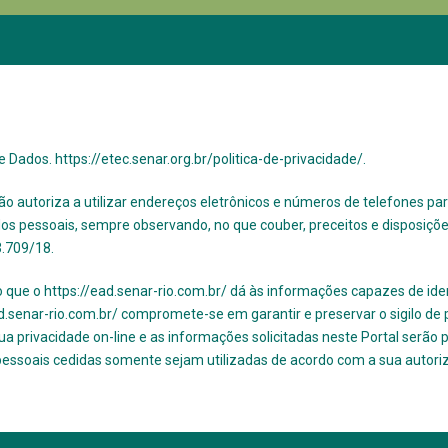
de Dados.
https://etec.senar.org.br/politica-de-privacidade/.
ção autoriza a utilizar endereços eletrônicos e números de telefones p
 pessoais, sempre observando, no que couber, preceitos e disposições
3.709/18.
o que o
https://ead.senar-rio.com.br/
​ dá às informações capazes de ide
ad.senar-rio.com.br/ compromete-se em garantir e preservar o sigilo de
privacidade on-line e as informações solicitadas neste Portal serão 
pessoais cedidas somente sejam utilizadas de acordo com a sua autori