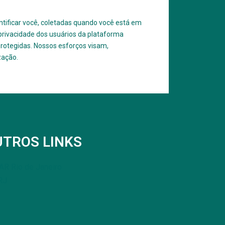
ntificar você, coletadas quando você está em
 privacidade dos usuários da plataforma
protegidas. Nossos esforços visam,
zação.
UTROS LINKS
R Rio de Janeiro
RJ