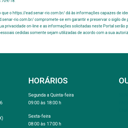
3.709/18.
o que o
https://ead.senar-rio.com.br/
​ dá às informações capazes de ide
ad.senar-rio.com.br/ compromete-se em garantir e preservar o sigilo de
privacidade on-line e as informações solicitadas neste Portal serão 
pessoais cedidas somente sejam utilizadas de acordo com a sua autori
HORÁRIOS
O
Segunda a Quinta-feira
SENA
06
09:00 às 18:00 h
FAE
CNA
Sexta-feira
X)
08:00 às 17:00 h