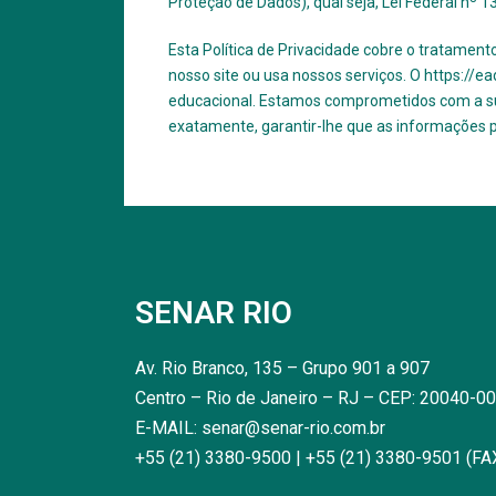
Proteção de Dados), qual seja, Lei Federal nº 1
Esta Política de Privacidade cobre o tratament
nosso site ou usa nossos serviços. O https://e
educacional. Estamos comprometidos com a sua 
exatamente, garantir-lhe que as informações 
SENAR RIO
Av. Rio Branco, 135 – Grupo 901 a 907
Centro – Rio de Janeiro – RJ – CEP: 20040-0
E-MAIL: senar@senar-rio.com.br
+55 (21) 3380-9500 | +55 (21) 3380-9501 (FA