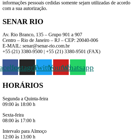
informações pessoais cedidas somente sejam utilizadas de acordo
com a sua autorização.
SENAR RIO
Av. Rio Branco, 135 – Grupo 901 a 907
Centro – Rio de Janeiro – RJ – CEP: 20040-006
E-MAIL: senar@senar-rio.com.br
+55 (21) 3380-9500 | +55 (21) 3380-9501 (FAX)
acebook
Instagram
Twitter
Youtube
Whatsapp
HORÁRIOS
Segunda a Quinta-feira
09:00 às 18:00 h
Sexta-feira
08:00 às 17:00 h
Intervalo para Almoço
12:00 às 13:00 h